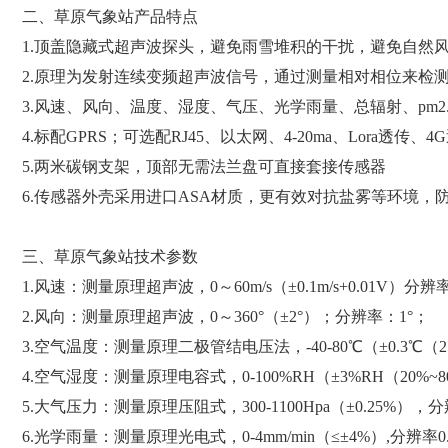
二、草原气象站产品特点
1.顶盖隐藏式超声波探头，避免雨雪堆积的干扰，避免自然
2.原理为发射连续变频超声波信号，通过测量相对相位来检
3.风速、风向、温度、湿度、气压、光学雨量、总辐射、pm2.
4.标配GPRS；可选配RJ45、以太网、4-20ma、Lora透传
5.两米碳钢支架，顶部无需法兰盘可直接套接传感器
6.传感器外壳采用进口ASA材质，更有效对抗盐雾等环境，防
三、草原气象站技术参数
1.风速：测量原理超声波，0～60m/s（±0.1m/s+0.01V）分辨率0
2.风向：测量原理超声波，0～360°（±2°）；分辨率：1°；
3.空气温度：测量原理二极管结电压法，-40-80℃（±0.3℃（
4.空气湿度：测量原理电容式，0-100%RH（±3%RH（20%~8
5.大气压力：测量原理压阻式，300-1100Hpa（±0.25%），分辨
6.光学雨量：测量原理光电式，0-4mm/min（≤±4%）,分辨率0.