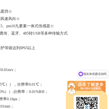
风遮挡☆
测风速风向☆
5、pm10九要素一体式传感器☆
、4G透传、蓝牙、485转USB等多种传输方式
护等级达到IP65以上
.01m/s；
现在有优惠活动吗
可以介绍下你们的设备么
25℃）），分辨率0.01℃；
0%））,分辨率：0.01%RH；
率0.1hpa；
01mm；