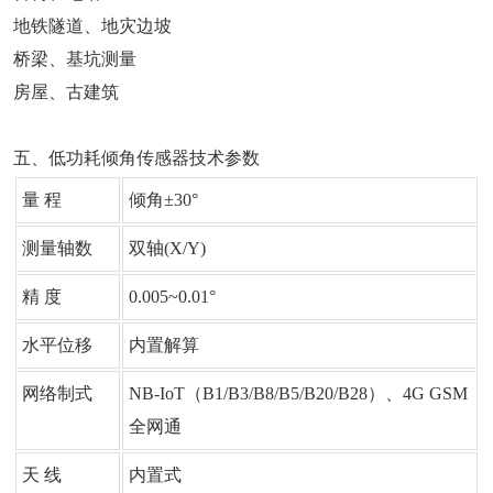
地铁隧道、地灾边坡
桥梁、基坑测量
房屋、古建筑
五、低功耗倾角传感器技术参数
量 程
倾角±30°
测量轴数
双轴(X/Y)
精 度
0.005~0.01°
水平位移
内置解算
网络制式
NB-IoT（B1/B3/B8/B5/B20/B28）、4G GSM
全网通
天 线
内置式