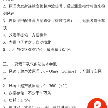
2、原理为发射连续变频超声波信号，通过测量相对相位来检
测风速
3、设备底部配备高强度磁铁（橡胶包裹），可无损吸附于车
顶
4、减震手提箱，方便携带
5、内置电子罗盘，自动找北
6、北斗与GPS双模定位，最高精度0.1米
三、二要素车载气象站技术参数
1、风速：超声波原理，0～60m/s（±0.1m/s），可测真实风
速
2、风向：超声波原理，0～360°（±2°）
3、数据存储：不少于50万条；
4、功耗：1.75W
5、锂电池：容量12000maH，续航时间≥50h