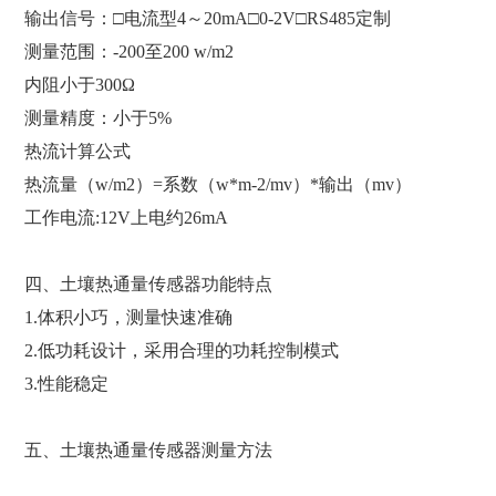
输出信号：□电流型4～20mA□0-2V□RS485定制
测量范围：-200至200 w/m2
内阻小于300Ω
测量精度：小于5%
热流计算公式
热流量（w/m2）=系数（w*m-2/mv）*输出（mv）
工作电流:12V上电约26mA
四、土壤热通量传感器功能特点
1.体积小巧，测量快速准确
2.低功耗设计，采用合理的功耗控制模式
3.性能稳定
五、土壤热通量传感器测量方法