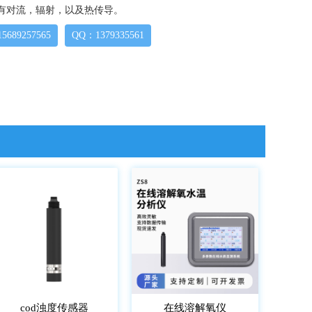
有对流，辐射，以及热传导。
689257565
QQ：1379335561
cod浊度传感器
在线溶解氧仪