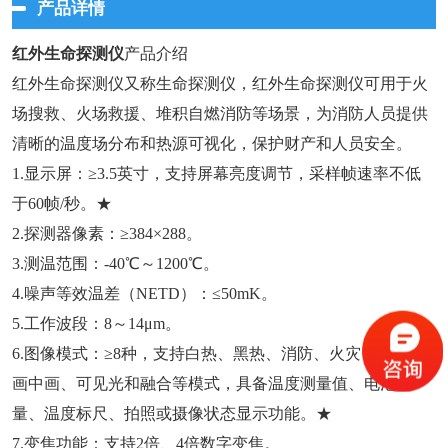
产品详情
红外生命探测仪
产品介绍
红外生命探测仪又称生命探测仪，红外生命探测仪可用于火
场搜救、火场救援、堆积自燃消防等场景，为消防人员提供
清晰的温度场分布和热源可视化，保护财产和人员安全。
1.显示屏：≥3.5英寸，支持屏幕亮度调节，采样帧速率不低
于60帧/秒。★
2.探测器像素：≥384×288。
3.测温范围：-40℃～1200℃。
4.噪声等效温差（NETD）：≤50mK。
5.工作波段：8～14μm。
6.图像模式：≥8种，支持白热、黑热、消防、火灾、搜救、
画中画、可见光和融合等模式，具备温度测量值、电池耗
量、温度标尺、拍照或摄像状态显示功能。★
7.变焦功能：支持2倍、4倍数字变焦。