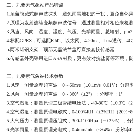
二、九要素气象站产品特点
1.顶盖隐藏式超声波探头，避免雨雪堆积的干扰，避免自然
2.原理为发射连续变频超声波信号，通过测量相对相位来检
3.风速、风向、温度、湿度、气压、光学雨量、总辐射、pm2.
4.标配GPRS；可选配RJ45、以太网、4-20ma、Lora透传
5.两米碳钢支架，顶部无需法兰盘可直接套接传感器
6.传感器外壳采用进口ASA材质，更有效对抗盐雾等环境，防
三、九要素气象站技术参数
1.风速：测量原理超声波，0～60m/s（±0.1m/s+0.01V）分辨率0
2.风向：测量原理超声波，0～360°（±2°）；分辨率：1°；
3.空气温度：测量原理二极管结电压法，-40-80℃（±0.3℃（
4.空气湿度：测量原理电容式，0-100%RH（±3%RH（20%~8
5.大气压力：测量原理压阻式，300-1100Hpa（±0.25%），分辨
6.光学雨量：测量原理光电式，0-4mm/min（≤±4%）,分辨率0.