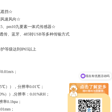
风遮挡☆
测风速风向☆
5、pm10九要素一体式传感器☆
、4G透传、蓝牙、485转USB等多种传输方式
护等级达到IP65以上
现在有优惠活动吗
.01m/s；
可以介绍下你们的设备么
25℃）），分辨率0.01℃；
0%））,分辨率：0.01%RH；
率0.1hpa；
01mm；