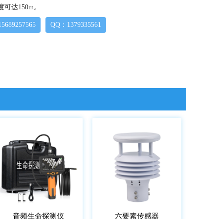
可达150m。
689257565
QQ：1379335561
音频生命探测仪
六要素传感器