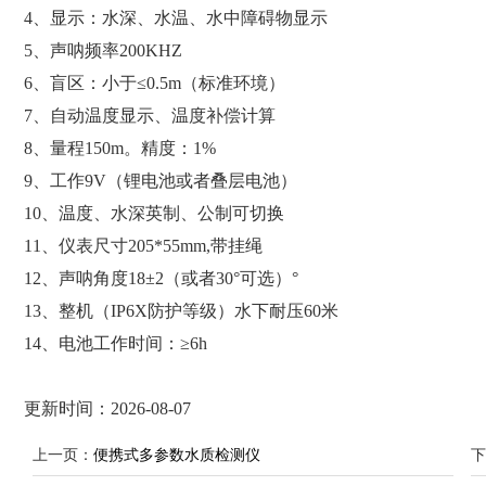
4、显示：水深、水温、水中障碍物显示
5、声呐频率200KHZ
6、盲区：小于≤0.5m（标准环境）
7、自动温度显示、温度补偿计算
8、量程150m。精度：1%
9、工作9V（锂电池或者叠层电池）
10、温度、水深英制、公制可切换
11、仪表尺寸205*55mm,带挂绳
12、声呐角度18±2（或者30°可选）°
13、整机（IP6X防护等级）水下耐压60米
14、电池工作时间：≥6h
更新时间：2026-08-07
上一页：
便携式多参数水质检测仪
下