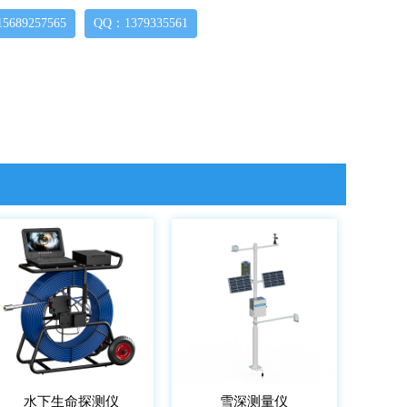
689257565
QQ：1379335561
水下生命探测仪
雪深测量仪