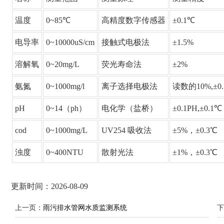
温度
0~85℃
高精度数字传感器
±0.1℃
电导率
0~10000uS/cm
接触式电极法
±1.5%
溶解氧
0~20mg/L
荧光寿命法
±2%
氨氮
0~1000mg/l
离子选择电极法
读数的10%,±0
pH
0~14（ph）
电化学（盐桥）
±0.1PH,±0.1℃
cod
0~1000mg/L
UV254 吸收法
±5%，±0.3℃
浊度
0~400NTU
散射光法
±1%，±0.3℃
更新时间：2026-08-09
上一页：
雨污排水管网水质监测系统
下