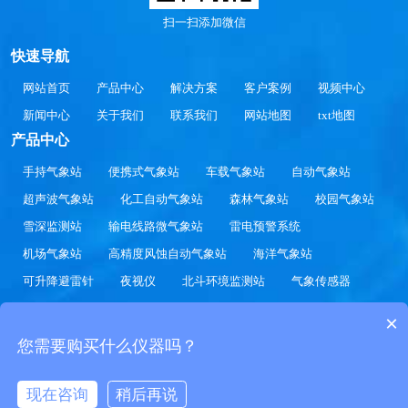
扫一扫添加微信
快速导航
网站首页
产品中心
解决方案
客户案例
视频中心
新闻中心
关于我们
联系我们
网站地图
txt地图
产品中心
手持气象站
便携式气象站
车载气象站
自动气象站
超声波气象站
化工自动气象站
森林气象站
校园气象站
雪深监测站
输电线路微气象站
雷电预警系统
机场气象站
高精度风蚀自动气象站
海洋气象站
可升降避雷针
夜视仪
北斗环境监测站
气象传感器
水文监测站
农业气象站
草原气象站
交通气象站
×
光伏气象站
景区气象站
您需要购买什么仪器吗？
Copyright 2020-2030 © 气象站-校园气象站-自动气象站价格厂家参数
FTQXZ.COM All Rights Reserved.
鲁公网安备37079402370811
鲁ICP备
现在咨询
稍后再说
在线咨询
电话/微信