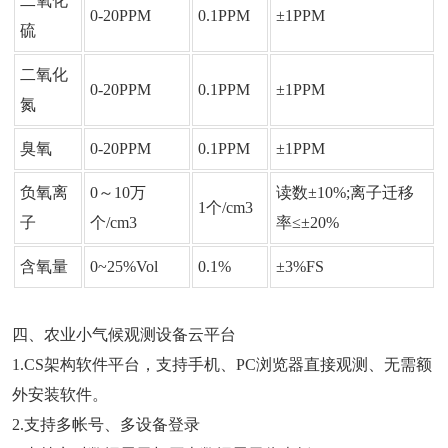
二氧化
0-20PPM
0.1PPM
±1PPM
硫
二氧化
0-20PPM
0.1PPM
±1PPM
氮
臭氧
0-20PPM
0.1PPM
±1PPM
负氧离
0～10万
读数±10%;离子迁移
1个/cm3
子
个/cm3
率≤±20%
含氧量
0~25%Vol
0.1%
±3%FS
四、农业小气候观测设备云平台
1.CS架构软件平台，支持手机、PC浏览器直接观测、无需额
外安装软件。
2.支持多帐号、多设备登录