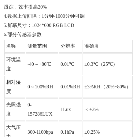
跟踪，效率提高20%
4.数据上传间隔：1分钟-1000分钟可调
5.屏幕尺寸：1024*600 RGB LCD
6.部分传感器参数
名称
测量范围
分辨率
准确度
环境温
-40～+80℃
0.01℃
±0.3℃（25℃）
度
相对湿
0～100%RH
0.01%RH
±3%RH（20%~80%）
度
光照强
0-
1Lux
＜±3%
度
157286LUX
大气压
300-1100hpa
0.1hPa
±0.25%
力