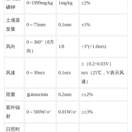
0~1999mg/kg
1mg/kg
±2%
磷钾
土壤蒸
0～75mm
0.1mm
±1%
发量
0～360°（8方
风向
1/8
<3°(>1.0m/s)
向）
±（0.2+0.03V）
风速
0～30m/s
0.1m/s
m/s（25℃，V表示风
速）
雨量
≦4mm/min
0.2mm
≤±2%
紫外辐
0～500W/㎡
0.01W/㎡
≤±3%
射
日照时