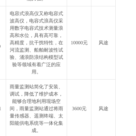
电容式浪高仪又称电容式
波高仪，电容式浪高仪采
用数字电容式技术测量浪
高和水位，具有高可靠，
高精度，抗干扰特性，在
10000元
风途
0
河流监测、船舶耐波性试
验、涌浪防浪结构模型试
验等领域有着广泛的应
用。
雨量监测站简化了安装、
调试，降低了维护成本，
能够合理地利用现场空
1
间，雨量监测站通过将雨
3600元
风途
量传感器、遥测终端、太
阳能供电系统等一体化集
成。