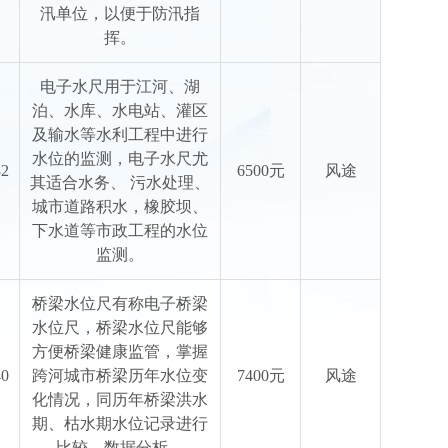
汛单位，以便于防汛指
挥。
电子水尺用于江河、湖
泊、水库、水电站、灌区
及输水等水利工程中进行
水位的监测，电子水尺尤
32
6500元
风途
其适合水务、 污水处理、
城市道路积水，橡胶坝、
下水道等市政工程的水位
监测。
桥梁水位尺有称电子桥梁
水位尺，桥梁水位尺能够
方便桥梁健康监管，掌握
40
跨河城市桥梁历年水位变
7400元
风途
化情况，同历年桥梁洪水
期、枯水期水位记录进行
比较、数据分析。