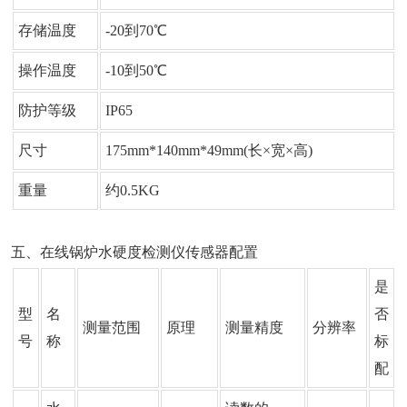
存储温度
-20到70℃
操作温度
-10到50℃
防护等级
IP65
尺寸
175mm*140mm*49mm(长×宽×高)
重量
约0.5KG
五、在线锅炉水硬度检测仪传感器配置
是
型
名
否
测量范围
原理
测量精度
分辨率
号
称
标
配