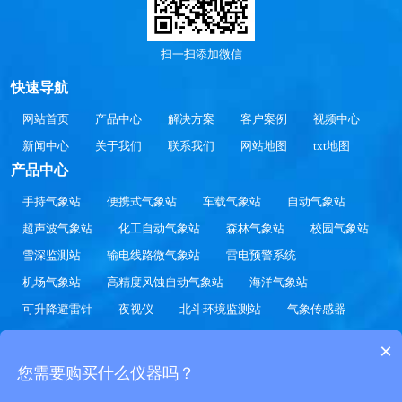
扫一扫添加微信
快速导航
网站首页
产品中心
解决方案
客户案例
视频中心
新闻中心
关于我们
联系我们
网站地图
txt地图
产品中心
手持气象站
便携式气象站
车载气象站
自动气象站
超声波气象站
化工自动气象站
森林气象站
校园气象站
雪深监测站
输电线路微气象站
雷电预警系统
机场气象站
高精度风蚀自动气象站
海洋气象站
可升降避雷针
夜视仪
北斗环境监测站
气象传感器
水文监测站
农业气象站
草原气象站
交通气象站
×
光伏气象站
景区气象站
您需要购买什么仪器吗？
Copyright 2020-2030 © 气象站-校园气象站-自动气象站价格厂家参数