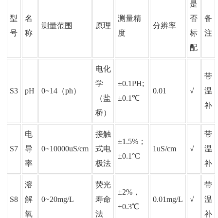
是
型
名
测量精
否
备
测量范围
原理
分辨率
号
称
度
标
注
配
电化
带
学
±0.1PH;
S3
pH
0~14（ph）
0.01
√
温
（盐
±0.1℃
补
桥）
电
接触
带
±1.5%；
S7
导
0~10000uS/cm
式电
1uS/cm
√
温
±0.1°C
率
极法
补
溶
荧光
带
±2%，
S8
解
0~20mg/L
寿命
0.01mg/L
√
温
±0.3℃
氧
法
补